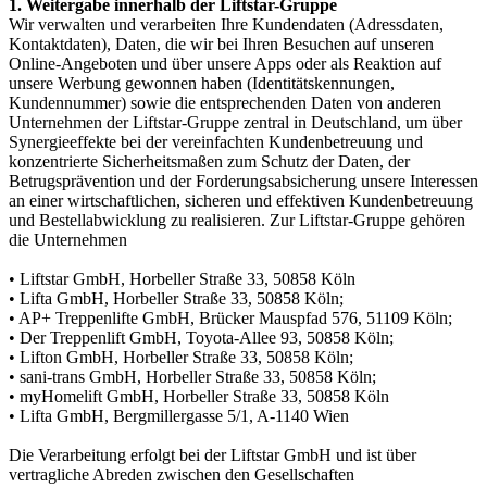
1. Weitergabe innerhalb der Liftstar-Gruppe
Wir verwalten und verarbeiten Ihre Kundendaten (Adressdaten,
Kontaktdaten), Daten, die wir bei Ihren Besuchen auf unseren
Online-Angeboten und über unsere Apps oder als Reaktion auf
unsere Werbung gewonnen haben (Identitätskennungen,
Kundennummer) sowie die entsprechenden Daten von anderen
Unternehmen der Liftstar-Gruppe zentral in Deutschland, um über
Synergieeffekte bei der vereinfachten Kundenbetreuung und
konzentrierte Sicherheitsmaßen zum Schutz der Daten, der
Betrugsprävention und der Forderungsabsicherung unsere Interessen
an einer wirtschaftlichen, sicheren und effektiven Kundenbetreuung
und Bestellabwicklung zu realisieren. Zur Liftstar-Gruppe gehören
die Unternehmen
• Liftstar GmbH, Horbeller Straße 33, 50858 Köln
• Lifta GmbH, Horbeller Straße 33, 50858 Köln;
• AP+ Treppenlifte GmbH, Brücker Mauspfad 576, 51109 Köln;
• Der Treppenlift GmbH, Toyota-Allee 93, 50858 Köln;
• Lifton GmbH, Horbeller Straße 33, 50858 Köln;
• sani-trans GmbH, Horbeller Straße 33, 50858 Köln;
• myHomelift GmbH, Horbeller Straße 33, 50858 Köln
• Lifta GmbH, Bergmillergasse 5/1, A-1140 Wien
Die Verarbeitung erfolgt bei der Liftstar GmbH und ist über
vertragliche Abreden zwischen den Gesellschaften